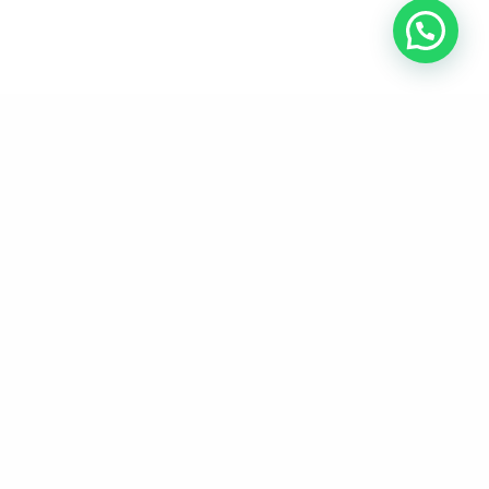
ADRESSE
Cambrai
Nord, Région Hauts-de-France.
SUIVEZ-MOI SUR
Linkedin
COPYRIGHT